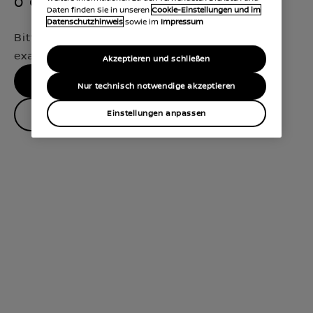
0 Gebrauchtwagen verfügbar
Daten finden Sie in unseren
Cookie-Einstellungen und im
Datenschutzhinweis
sowie im
Impressum
Bitte entschuldigen Sie, wir haben keine
exakten Treffer für Ihre Auswahl gefunden.
Akzeptieren und schließen
SUCHE VERFEINERN
Nur technisch notwendige akzeptieren
Händler kontaktieren
Einstellungen anpassen