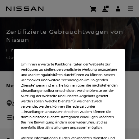
Zum
Hauptinhalt
CERTIFIED PRE OWNED
springen
Zertifizierte Gebrauchtwagen von
Nissan ​
Hinter jedem unserer geprüften Gebrauchtwagen
steckt Innovation, Zuverlässigkeit und Leistung.
Um Ihnen erweiterte Funktionalitäten der Webseite zur
Verfügung zu stellen, personalisierte Werbung anzuzeigen
und Marketingaktivitäten durchführen zu können, setzen
wir Cookies und weitere Technologien (im Folgenden
Neuwagen
Gebrauchtwagen
„Dienste“ genannt) ein. Sie können über die nachstehenden
Einstellungen selbst entscheiden, welche Dienste bei der
Nutzung der Webseite und unseres Angebots gesetzt
werden sollen. Welche Dienste für welchen Zweck
Alle - 30 Km
verwendet werden, können Sie jederzeit unter
„Einstellungen anpassen“ einsehen. Zudem können Sie
Filter anzeigen
dort in einzelne Dienste-Kategorien einwilligen. Möchten
Sie Ihre Einwilligung ändern oder widerrufen, ist dies
ebenfalls über „Einstellungen anpassen“ möglich.
Weitere Informationen zu den verwendeten Diensten und